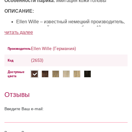
Особенности парика:
имитация кожи головы
ОПИСАНИЕ:
Ellen Wille – известный немецкий производитель,
существующий на рынке уже более 40 лет.
читать далее
Коллекция Hairpower идет в ногу со временем,
предлагая современную цветовую гамму. Это
парики превосходного качества, способные
Ellen Wille (Германия)
Производитель
удовлетворить любого, даже самого
взыскательного клиента.
(2653)
Код
Верх парика выполнен из материала,
имитирующего кожу головы (Monofilament),
Доступные
создающего эффект естественного роста волос и
цвета
позволяющего укладывать волосы сверху в
любом направлении.
Miley Petite Mono – великолепная длинная
Отзывы
ступенчатая стрижка.
Полезную информацию об использовании парика
Введите Ваш e-mail:
и уходу за ним можно найти на этой странице.