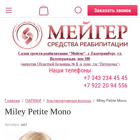
Назад
Заказать звонок
ВХОД В КАБИНЕТ
Логин:
Салон средств реабилитации "Мейгер", г. Екатеринбург, ул.
Волгоградская, дом
180
(напротив Областной больницы №
-в доме, где "Пятерочка")
1
Наши телефоны
Пароль:
+7 343 234 45 45
+7 922 20 94 556
Забыли пароль?
Главная
  /  
ПАРИКИ
  /  
Альтернативные волосы
  /  Miley Petite Mono
ВОЙТИ
Miley Petite Mono
Регистрация
Артикул:
нет