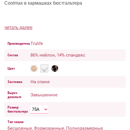
Coolmax в кармашках бюстгальтера
читать далее
Trulife
Производитель
86% нейлон, 14% спандекс
Состав
Цвет
На спине
Застежка
Вырез
Завышенное
декольте
Размер
бюстгальтера
Тип чашки
Бесшовные, Формованные, Полноразмерные