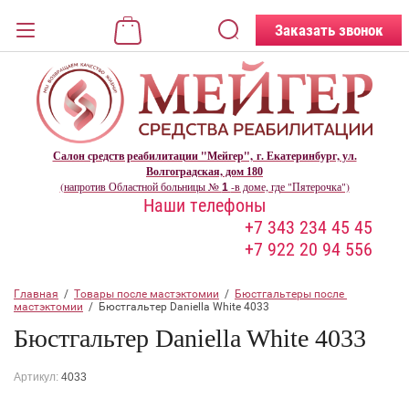
Назад
Заказать звонок
ВХОД В КАБИНЕТ
Логин:
Салон средств реабилитации "Мейгер", г. Екатеринбург, ул.
Волгоградская, дом
180
(напротив Областной больницы №
-в доме, где "Пятерочка")
1
Наши телефоны
Пароль:
+7 343 234 45 45
+7 922 20 94 556
Забыли пароль?
Главная
  /  
Товары после мастэктомии
  /  
Бюстгальтеры после 
ВОЙТИ
мастэктомии
  /  Бюстгальтер Daniella White 4033
Бюстгальтер Daniella White 4033
Регистрация
Артикул:
4033