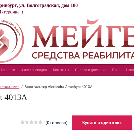
ринбург, ул. Волгоградская, дом
180
"Пятерочка")
Новости
Акции и скидки
Контакты
Оплата и доставка
Блог
Напи
астэктомии
  /  Бюстгальтер Alexandra Amethyst 4013A
st 4013A
Купить в один клик
(0 голосов)