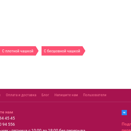
С плотной чашкой
С бесшовной чашкой
ы
Оплата и доставка
Блог
Напишите нам
Пользователи
те нам
34 45 45
Подп
0 94 556
перв
ник - пятница с 10:00 до 18:00 без перерыва