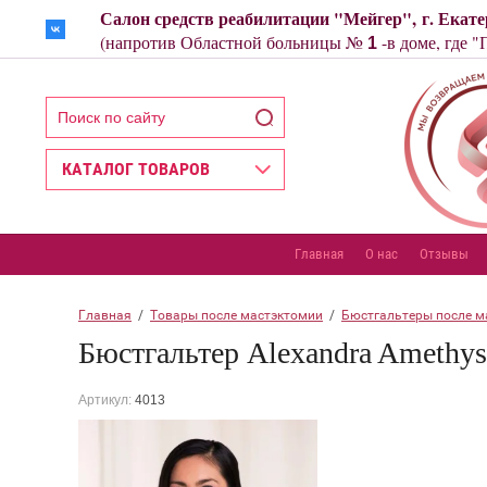
Салон средств реабилитации "Мейгер", г. Екате
Назад
(напротив Областной больницы №
-в доме, где 
1
КАТАЛОГ ТОВАРОВ
Главная
О нас
Отзывы
Главная
  /  
Товары после мастэктомии
  /  
Бюстгальтеры после м
Бюстгальтер Alexandra Amethy
Артикул:
4013