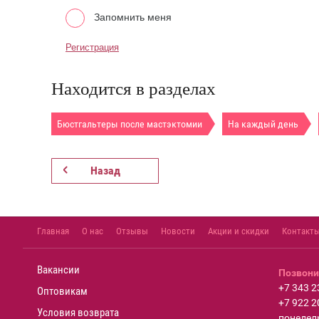
Запомнить меня
Регистрация
Находится в разделах
Бюстгальтеры после мастэктомии
На каждый день
Назад
Главная
О нас
Отзывы
Новости
Акции и скидки
Контакт
Вакансии
Позвони
+7 343 2
Оптовикам
+7 922 2
Условия возврата
понедель